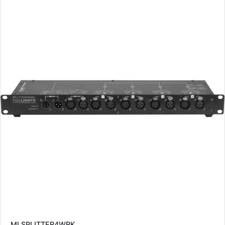
MLSPLITTER4WRK