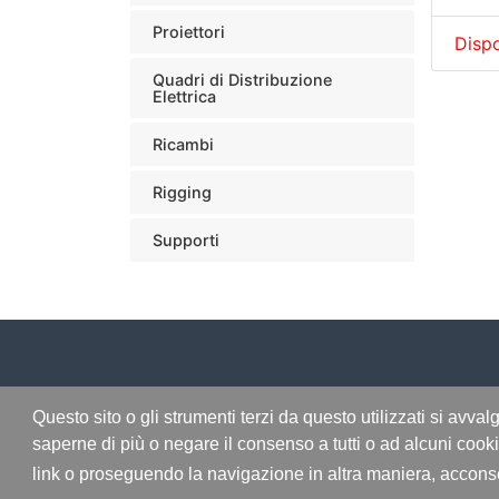
Proiettori
Dispo
Quadri di Distribuzione
Elettrica
Ricambi
Rigging
Supporti
Questo sito o gli strumenti terzi da questo utilizzati si avval
© 2026 Illumino Service S.r.l. - Tutti i diritti so
saperne di più o negare il consenso a tutti o ad alcuni coo
link o proseguendo la navigazione in altra maniera, acconse