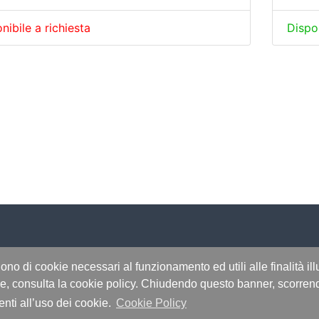
nibile a richiesta
Dispo
gono di cookie necessari al funzionamento ed utili alle finalità il
no riservati - P.IVA 04197070370 - by
Immagica & Partner
kie, consulta la cookie policy. Chiudendo questo banner, scorre
nti all’uso dei cookie.
Cookie Policy