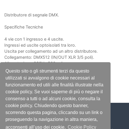
Distributore di segnale DMX.
Specifiche Tecniche
4 vie con 1 ingresso e 4 uscite.
Ingressi ed uscite optoisolati tra loro.
Uscita per collegamento ad un altro distributore.
Collegamento: DMX512 (IN/OUT XLR 3/5 poli).
Alimentazione: 230V~ 500 mA.
Corpo: contenitore 1U standard rack 19'' in acciaio.
Questo sito o gli strumenti terzi da questo
Misure (LxAxP): 483x44x138 mm.
utilizzati si avvalgono di cookie necessari al
Peso: 3 Kg.
funzionamento ed utili alle finalità illustrate nella
cookie policy. Se vuoi saperne di più o negare il
consenso a tutti o ad alcuni cookie, consulta la
cookie policy. Chiudendo questo banner,
scorrendo questa pagina, cliccando su un link o
proseguendo la navigazione in altra maniera,
acconsenti all’uso dei cookie.
Cookie Policy