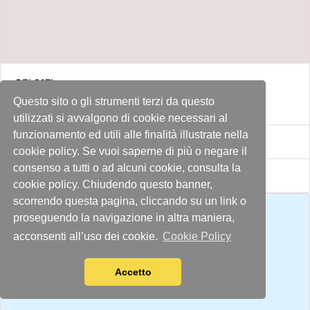
GEL817L
Questo sito o gli strumenti terzi da questo
LEE FILTERS FOGLIO 817 ZIRCON PALE DENSITY
utilizzati si avvalgono di cookie necessari al
funzionamento ed utili alle finalità illustrate nella
Euro 10,50 IVA inclusa
cookie policy. Se vuoi saperne di più o negare il
consenso a tutti o ad alcuni cookie, consulta la
Disponibile
cookie policy. Chiudendo questo banner,
scorrendo questa pagina, cliccando su un link o
proseguendo la navigazione in altra maniera,
acconsenti all’uso dei cookie.
Cookie Policy
Accetto