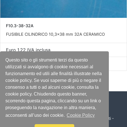
F10.3-38-32A
FUSIBILE CILINDRICO 10,3x38 mm 32A CERAMICO
Euro 1,22 IVA inclusa
Questo sito o gli strumenti terzi da questo
Disponibile
utilizzati si avvalgono di cookie necessari al
funzionamento ed utili alle finalità illustrate nella
cookie policy. Se vuoi saperne di più o negare il
consenso a tutti o ad alcuni cookie, consulta la
cookie policy. Chiudendo questo banner,
scorrendo questa pagina, cliccando su un link o
proseguendo la navigazione in altra maniera,
acconsenti all’uso dei cookie.
Cookie Policy
© 2026 Illumino Service S.r.l. - Tutti i diritti sono riservati -
P.IVA 04197070370 - by
Immagica & Partner