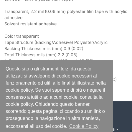
Transparent, 2.2 mil (0.06 mm) polyester film tape with acrylic
adhesive.
Solvent resistant adhesive.
Color transparent
Tape Structure (Backing/Adhesive) Polyester/Acrylic
Backing Thickness mils (mm) 0.9 (0.02)
Total Thickness mils (mm) 2.2 (0.05)
Adhesion to Steel oz./in. (N/100 mm) 48 (52)
Tensile Strength lbs./in. (N/100 mm) 24 (421)
Questo sito o gli strumenti terzi da questo
Elongation at Break % 120
utilizzati si avvalgono di cookie necessari al
Temperature Range °F (°C) -60 to 300°F (-50 to 150° C)
funzionamento ed utili alle finalità illustrate nella
cookie policy. Se vuoi saperne di più o negare il
consenso a tutti o ad alcuni cookie, consulta la
cookie policy. Chiudendo questo banner,
scorrendo questa pagina, cliccando su un link o
proseguendo la navigazione in altra maniera,
acconsenti all’uso dei cookie.
Cookie Policy
© 2026 Illumino Service S.r.l. - Tutti i diritti sono riservati -