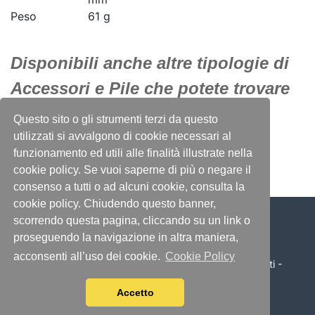
Peso
61 g
Disponibili anche altre tipologie di
Accessori e Pile che potete trovare
sempre nel nostro negozio
Questo sito o gli strumenti terzi da questo
online!!!!!
utilizzati si avvalgono di cookie necessari al
funzionamento ed utili alle finalità illustrate nella
cookie policy. Se vuoi saperne di più o negare il
consenso a tutti o ad alcuni cookie, consulta la
cookie policy. Chiudendo questo banner,
scorrendo questa pagina, cliccando su un link o
proseguendo la navigazione in altra maniera,
acconsenti all’uso dei cookie.
Cookie Policy
© 2026 Illumino Service S.r.l. - Tutti i diritti sono riservati -
P.IVA 04197070370 - by
Immagica & Partner
Accetto