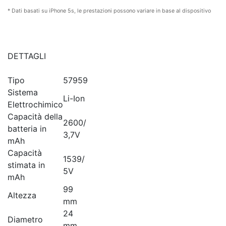
* Dati basati su iPhone 5s, le prestazioni possono variare in base al dispositivo
DETTAGLI
Tipo
57959
Sistema
Li-Ion
Elettrochimico
Capacità della
2600/
batteria in
3,7V
mAh
Capacità
1539/
stimata in
5V
mAh
99
Altezza
mm
24
Diametro
mm