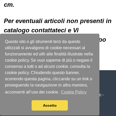
cm.
Per eventuali articoli non presenti in
catalogo contattateci e Vi
risponderemo nel più breve tempo
Questo sito o gli strumenti terzi da questo
possibile!
utilizzati si avvalgono di cookie necessari al
funzionamento ed utili alle finalità illustrate nella
cookie policy. Se vuoi saperne di più o negare il
consenso a tutti o ad alcuni cookie, consulta la
cookie policy. Chiudendo questo banner,
scorrendo questa pagina, cliccando su un link o
proseguendo la navigazione in altra maniera,
acconsenti all’uso dei cookie.
Cookie Policy
© 2026 Illumino Service S.r.l. - Tutti i diritti sono riservati -
P.IVA 04197070370 - by
Immagica & Partner
Accetto