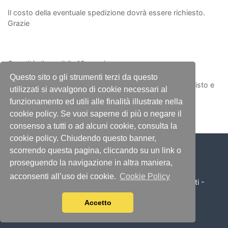
Il costo della eventuale spedizione dovrà essere richiesto.
Grazie
Quantità disponibile 12 pezzi
Questo sito o gli strumenti terzi da questo
(Le foto sono indicative del prodotto. Materiale usato visto e
utilizzati si avvalgono di cookie necessari al
piaciuto nello stato in cui si trova)
funzionamento ed utili alle finalità illustrate nella
cookie policy. Se vuoi saperne di più o negare il
consenso a tutti o ad alcuni cookie, consulta la
cookie policy. Chiudendo questo banner,
scorrendo questa pagina, cliccando su un link o
proseguendo la navigazione in altra maniera,
acconsenti all’uso dei cookie.
Cookie Policy
© 2026 Illumino Service S.r.l. - Tutti i diritti sono riservati -
P.IVA 04197070370 - by
Immagica & Partner
Accetto